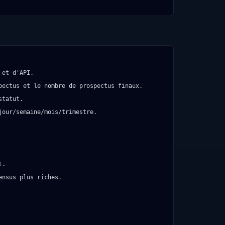
et d'API.

ectus et le nombre de prospectus finaux.

tatut.

our/semaine/mois/trimestre.

.

nsus plus riches.
