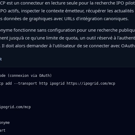
P est un connecteur en lecture seule pour la recherche IPO pilotée
PO actifs, inspecter le contexte émetteur, récupérer les actualités
s données de graphiques avec URLs d'intégration canoniques.
onyme fonctionne sans configuration pour une recherche publique
t jusqu'à ce qu'une limite de quota, un outil réservé à l'authenti
. Il doit alors demander à l'utilisateur de se connecter avec OAut
R
ode (connexion via OAuth)

cp add --transport http ipogrid https://ipogrid.com/mcp

ipogrid.com/mcp

nyme

rt
