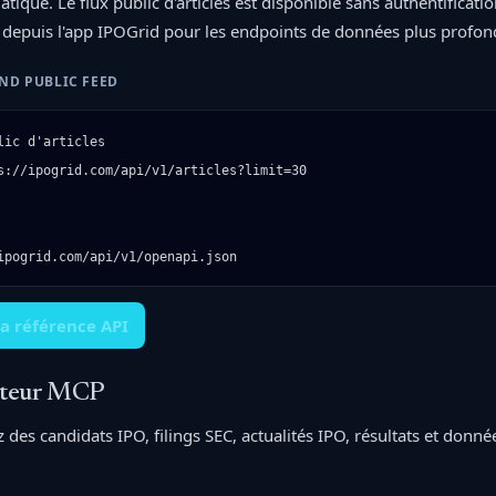
que. Le flux public d'articles est disponible sans authentification
 depuis l'app IPOGrid pour les endpoints de données plus profon
ND PUBLIC FEED
lic d'articles

s://ipogrid.com/api/v1/articles?limit=30

ipogrid.com/api/v1/openapi.json
la référence API
teur MCP
 des candidats IPO, filings SEC, actualités IPO, résultats et donné