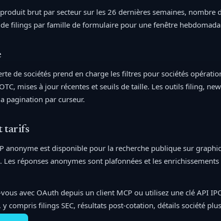
produit brut par secteur sur les 26 dernières semaines, nombre d
é de filings par famille de formulaire pour une fenêtre hebdomada
e
rte de sociétés prend en charge les filtres pour sociétés opérati
TC, mises à jour récentes et seuils de taille. Les outils filing, 
la pagination par curseur.
 tarifs
P anonyme est disponible pour la recherche publique sur graphiq
s. Les réponses anonymes sont plafonnées et les enrichissements l
vous avec OAuth depuis un client MCP ou utilisez une clé API I
 y compris filings SEC, résultats post-cotation, détails société pl