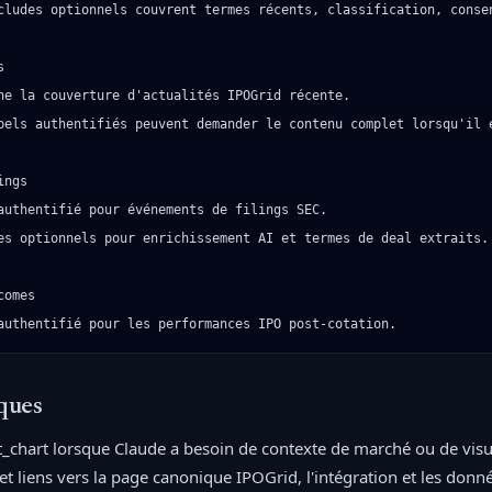
cludes optionnels couvrent termes récents, classification, conse


ne la couverture d'actualités IPOGrid récente.

pels authentifiés peuvent demander le contenu complet lorsqu'il e
ngs

authentifié pour événements de filings SEC.

es optionnels pour enrichissement AI et termes de deal extraits.

omes

authentifié pour les performances IPO post-cotation.
ques
et_chart lorsque Claude a besoin de contexte de marché ou de visue
et liens vers la page canonique IPOGrid, l'intégration et les donn