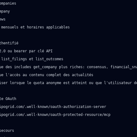
ompanies

pany

ws

 mensuels et horaires applicables

thentifié

2.0 ou bearer par clé API

 list_filings et list_outcomes

ue des includes get_company plus riches: consensus, financial_sna
ue l'accès au contenu complet des actualités

iser lorsque le quota anonyme est atteint ou que l'utilisateur de
te OAuth

ipogrid.com/.well-known/oauth-authorization-server

ipogrid.com/.well-known/oauth-protected-resource/mcp

secours
