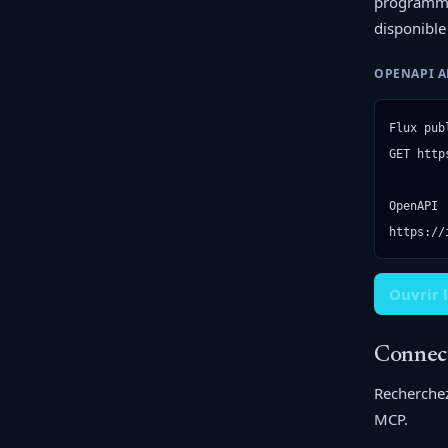
programmati
disponible
OPENAPI A
Flux pub
GET http
OpenAPI

https://
Ouvrir 
Connec
Recherchez
MCP.