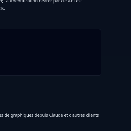
; l'authentification bearer par clé API est
ds.
es de graphiques depuis Claude et d'autres clients