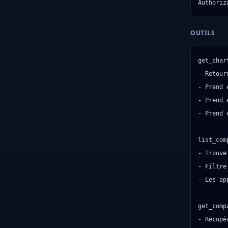
Authoriz
OUTILS
get_chart
- Retour
- Prend 
- Prend 
- Prend 
list_comp
- Trouve
- Filtre
- Les ap
get_compa
- Récupè