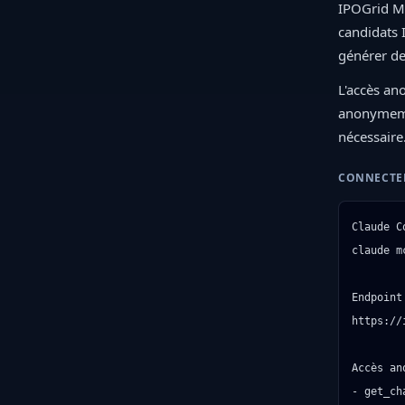
IPOGrid MC
candidats I
générer de
L'accès an
anonymemen
nécessaire
CONNECTE
Claude C
claude m
Endpoint

https://
Accès ano
- get_cha