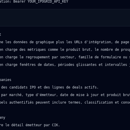
ation: Bearer YOUR_IPOGRID_API_KEY


ne les données de graphique plus les URLs d'intégration, de page 
en charge des métriques comme le produit brut, le nombre de prosp
en charge le regroupement par secteur, famille de formulaire ou s
en charge fenêtres de dates, périodes glissantes et intervalles j
anies

 des candidats IPO et des lignes de deals actifs.

 par marché, type d'émetteur, date de mise à jour et produit brut
pels authentifiés peuvent inclure termes, classification et conse
ny

re le détail émetteur par CIK.
