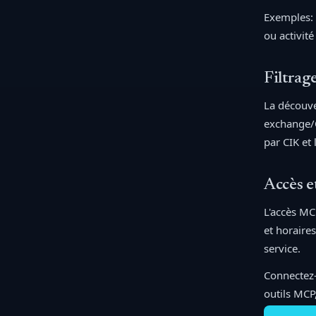
Exemples: 
ou activit
Filtrag
La découve
exchange/O
par CIK et 
Accès et
L'accès MC
et horaire
service.
Connectez-
outils MCP,