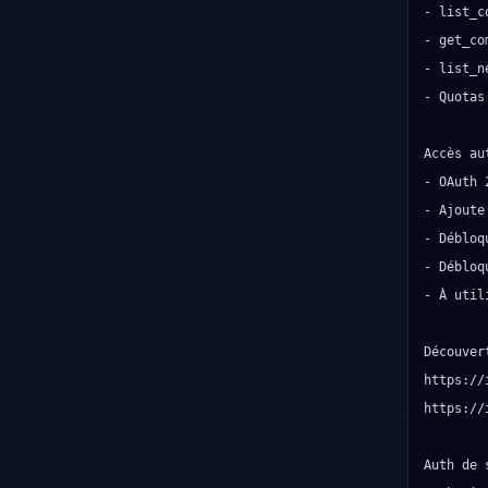
- list_c
- get_com
- list_ne
- Quotas
Accès au
- OAuth 
- Ajoute
- Débloq
- Débloq
- À util
Découver
https://
https://
Auth de 