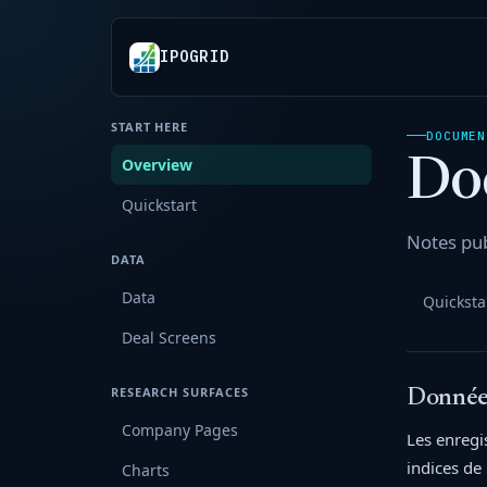
IPOGRID
START HERE
DOCUMEN
Do
Overview
Quickstart
Notes pub
DATA
Data
Quicksta
Deal Screens
RESEARCH SURFACES
Données 
Company Pages
Les enregis
indices de 
Charts