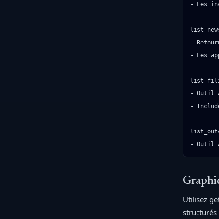
- Les in
list_news
- Retour
- Les ap
list_fili
- Outil 
- Includ
list_outc
- Outil 
Graphi
Utilisez g
structurés 